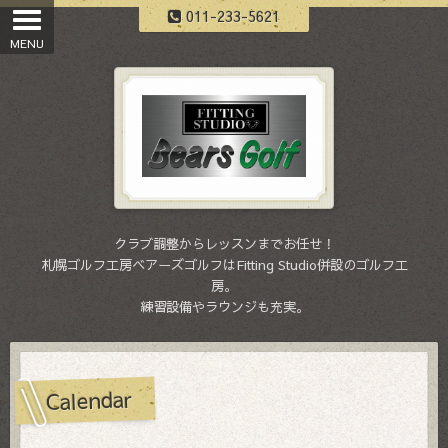
011-233-5621
クラブ調整からレッスンまでお任せ！
札幌ゴルフ工房ベアーズゴルフはFitting Studio併設のゴルフ工
房。
練習設備やラウンジも充実。
Calendar