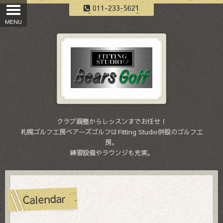
011-233-5621
クラブ調整からレッスンまでお任せ！
札幌ゴルフ工房ベアーズゴルフはFitting Studio併設のゴルフ工
房。
練習設備やラウンジも充実。
Calendar