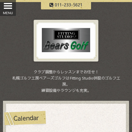
011-233-5621
クラブ調整からレッスンまでお任せ！
札幌ゴルフ工房ベアーズゴルフはFitting Studio併設のゴルフ工
房。
練習設備やラウンジも充実。
Calendar