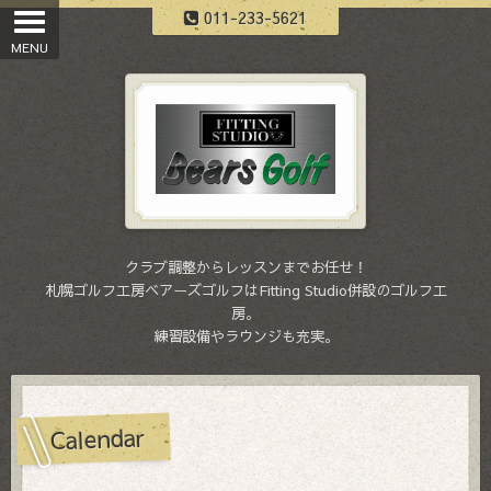
011-233-5621
クラブ調整からレッスンまでお任せ！
札幌ゴルフ工房ベアーズゴルフはFitting Studio併設のゴルフ工
房。
練習設備やラウンジも充実。
Calendar