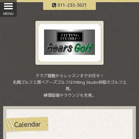
011-233-5621
クラブ調整からレッスンまでお任せ！
札幌ゴルフ工房ベアーズゴルフはFitting Studio併設のゴルフ工
房。
練習設備やラウンジも充実。
Calendar