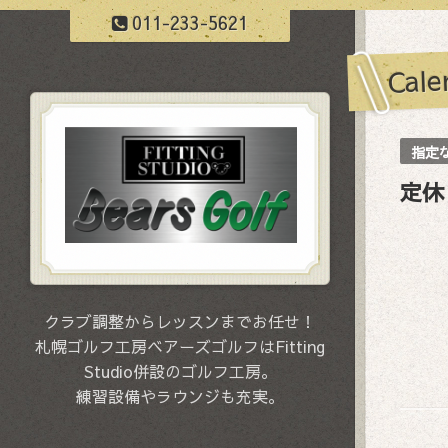
011-233-5621
Cale
指定
定休
クラブ調整からレッスンまでお任せ！
札幌ゴルフ工房ベアーズゴルフはFitting
Studio併設のゴルフ工房。
練習設備やラウンジも充実。