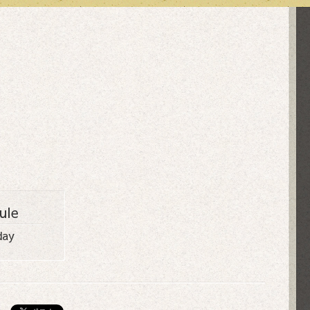
ule
day