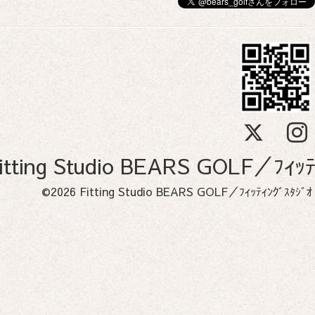
itting Studio BEARS GOLF／
©2026
Fitting Studio BEARS GOLF／ﾌｨｯﾃｨﾝｸﾞｽ