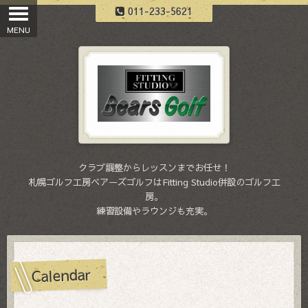
011-233-5621
クラブ調整からレッスンまでお任せ！
札幌ゴルフ工房ベアーズゴルフはFitting Studio併設のゴルフ工
房。
練習設備やラウンジも充実。
Calendar