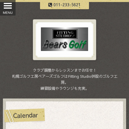
011-233-5621
クラブ調整からレッスンまでお任せ！
札幌ゴルフ工房ベアーズゴルフはFitting Studio併設のゴルフ工
房。
練習設備やラウンジも充実。
Calendar