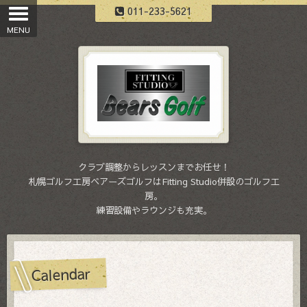
011-233-5621
クラブ調整からレッスンまでお任せ！
札幌ゴルフ工房ベアーズゴルフはFitting Studio併設のゴルフ工
房。
練習設備やラウンジも充実。
Calendar