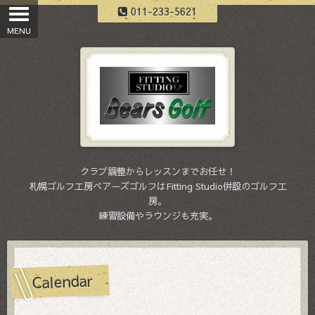
011-233-5621
クラブ調整からレッスンまでお任せ！
札幌ゴルフ工房ベアーズゴルフはFitting Studio併設のゴルフ工
房。
練習設備やラウンジも充実。
Calendar