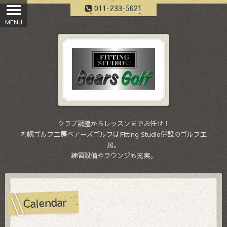
011-233-5621
クラブ調整からレッスンまでお任せ！
札幌ゴルフ工房ベアーズゴルフはFitting Studio併設のゴルフ工
房。
練習設備やラウンジも充実。
Calendar