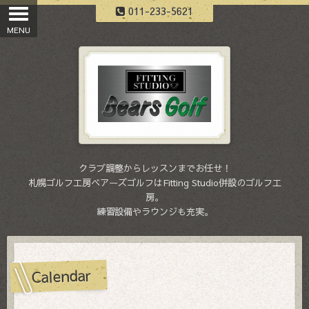
011-233-5621
クラブ調整からレッスンまでお任せ！
札幌ゴルフ工房ベアーズゴルフはFitting Studio併設のゴルフ工
房。
練習設備やラウンジも充実。
Calendar