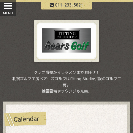
011-233-5621
クラブ調整からレッスンまでお任せ！
札幌ゴルフ工房ベアーズゴルフはFitting Studio併設のゴルフ工
房。
練習設備やラウンジも充実。
Calendar