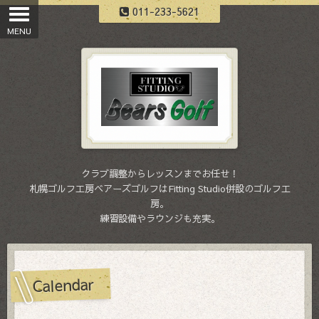
011-233-5621
クラブ調整からレッスンまでお任せ！
札幌ゴルフ工房ベアーズゴルフはFitting Studio併設のゴルフ工
房。
練習設備やラウンジも充実。
Calendar