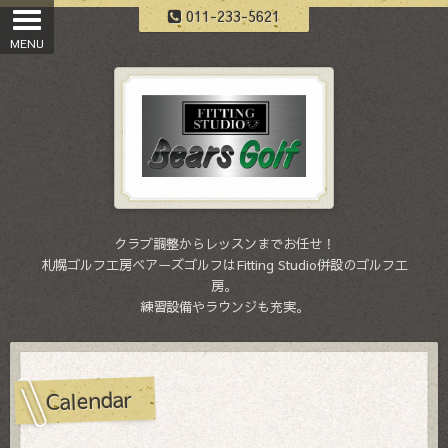
011-233-5621
クラブ調整からレッスンまでお任せ！
札幌ゴルフ工房ベアーズゴルフはFitting Studio併設のゴルフ工
房。
練習設備やラウンジも充実。
Calendar