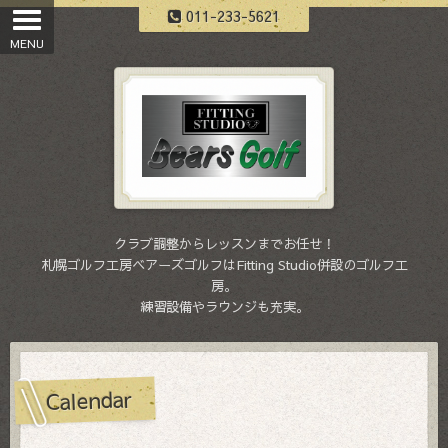
011-233-5621
クラブ調整からレッスンまでお任せ！
札幌ゴルフ工房ベアーズゴルフはFitting Studio併設のゴルフ工
房。
練習設備やラウンジも充実。
Calendar