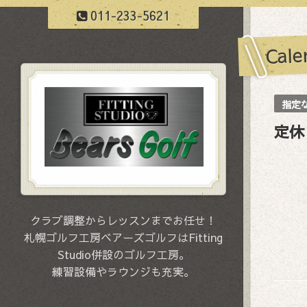
011-233-5621
Cale
指定
定休
クラブ調整からレッスンまでお任せ！
札幌ゴルフ工房ベアーズゴルフはFitting
Studio併設のゴルフ工房。
練習設備やラウンジも充実。