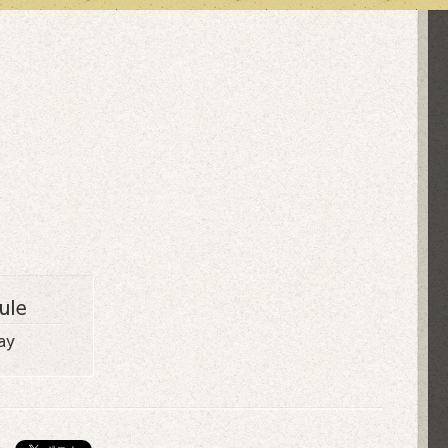
ule
ay