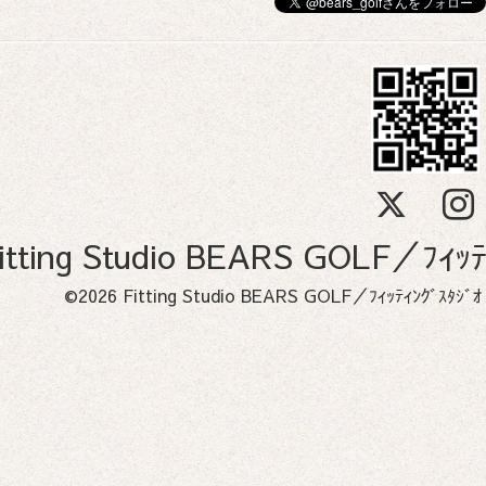
itting Studio BEARS GOLF／
©2026
Fitting Studio BEARS GOLF／ﾌｨｯﾃｨﾝｸﾞｽ