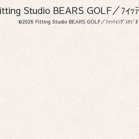
itting Studio BEARS GOLF／
©2026
Fitting Studio BEARS GOLF／ﾌｨｯﾃｨﾝｸﾞｽ