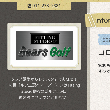
011-233-5621
Info
20
コ
緊急事
すので
クラブ調整からレッスンまでお任せ！
札幌ゴルフ工房ベアーズゴルフはFitting
Studio併設のゴルフ工房。
練習設備やラウンジも充実。