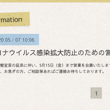
rmation
20
05
07
10:06
/
ロナウイルス感染拡大防止のための
態宣言の延長に伴い、5月15日（金）まで営業を自粛いたし
、お急ぎの方、ご相談等あればご連絡お待ちしております。
1