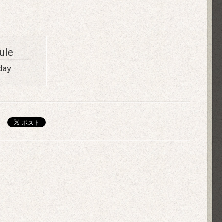
ule
day