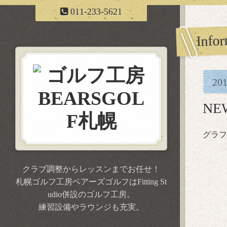
011-233-5621
Infor
20
NE
グラフ
クラブ調整からレッスンまでお任せ！
札幌ゴルフ工房ベアーズゴルフはFitting St
udio併設のゴルフ工房。
練習設備やラウンジも充実。