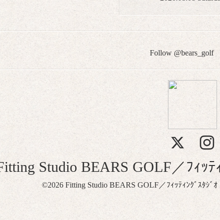
Follow @bears_golf
Fitting Studio BEARS GOLF／
©2026
Fitting Studio BEARS GOLF／ﾌｨｯﾃｨﾝｸﾞ