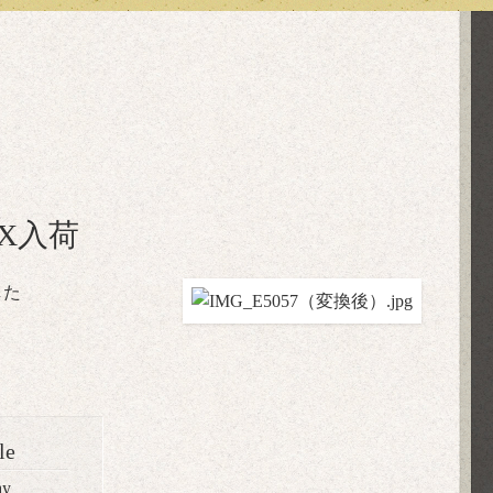
,X入荷
した
le
ay