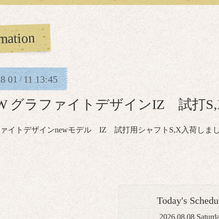
mation
18
01
11
13:45
/
W グラファイトデザインIZ 試打S
ァイトデザインnewモデル IZ 試打用シャフトS,X入荷しま
Today's Schedu
2026.08.08 Saturd