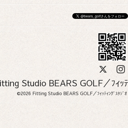
itting Studio BEARS GOLF／
©2026
Fitting Studio BEARS GOLF／ﾌｨｯﾃｨﾝｸﾞｽ