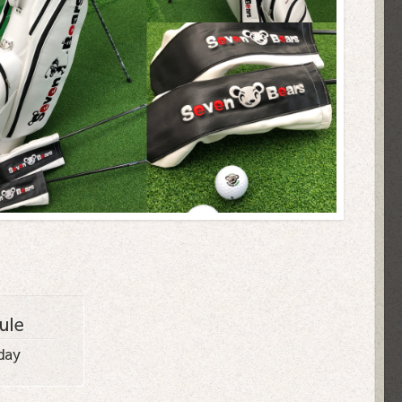
ule
day