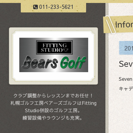
011-233-5621
Info
20
Se
Seven
キャデ
クラブ調整からレッスンまでお任せ！
札幌ゴルフ工房ベアーズゴルフはFitting
Studio併設のゴルフ工房。
練習設備やラウンジも充実。