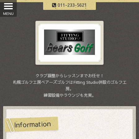
011-233-5621
クラブ調整からレッスンまでお任せ！
札幌ゴルフ工房ベアーズゴルフはFitting Studio併設のゴルフ工
房。
練習設備やラウンジも充実。
Information