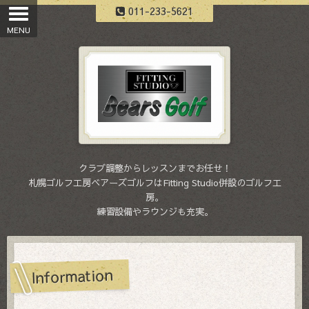
011-233-5621
クラブ調整からレッスンまでお任せ！
札幌ゴルフ工房ベアーズゴルフはFitting Studio併設のゴルフ工
房。
練習設備やラウンジも充実。
Information