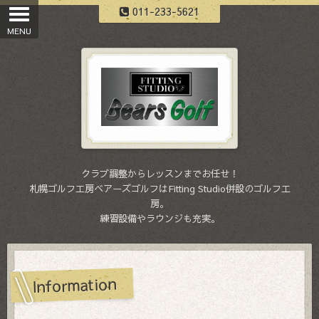
011-233-5621
クラブ調整からレッスンまでお任せ！
札幌ゴルフ工房ベアーズゴルフはFitting Studio併設のゴルフ工
房。
練習設備やラウンジも充実。
Information