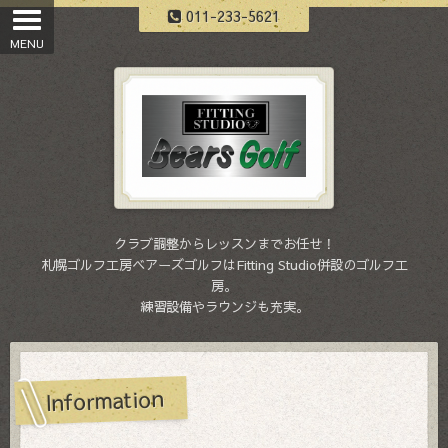
011-233-5621
クラブ調整からレッスンまでお任せ！
札幌ゴルフ工房ベアーズゴルフはFitting Studio併設のゴルフ工
房。
練習設備やラウンジも充実。
Information