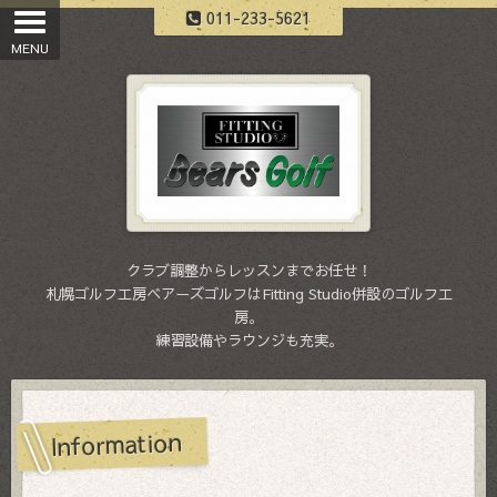
011-233-5621
クラブ調整からレッスンまでお任せ！
札幌ゴルフ工房ベアーズゴルフはFitting Studio併設のゴルフ工
房。
練習設備やラウンジも充実。
Information