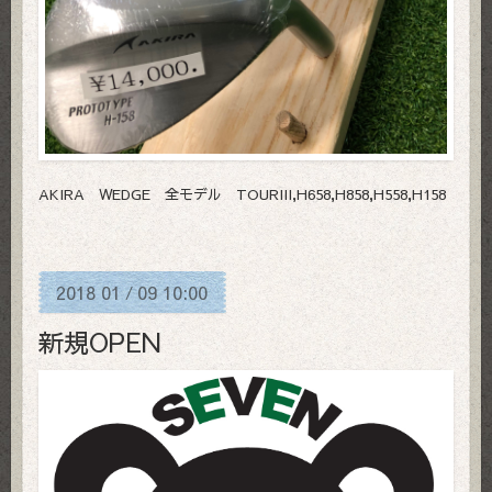
AKIRA WEDGE 全モデル TOURIII,H658,H858,H558,H158
2018
01
09
10:00
/
新規OPEN